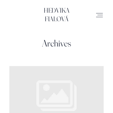
HEDVIKA FIALOVÁ
HEDVIKA
FIALOVÁ
SVATBY
Archives
MIMINKA
RODINA
ATELIÉR
BRAND & BUSINESS