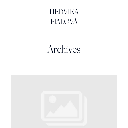
HEDVIKA FIALOVÁ
HEDVIKA
FIALOVÁ
SVATBY
Archives
MIMINKA
RODINA
ATELIÉR
BRAND & BUSINESS