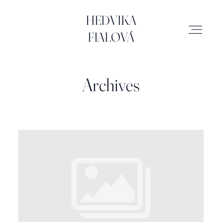
HEDVIKA FIALOVÁ
HEDVIKA
FIALOVÁ
SVATBY
Archives
MIMINKA
RODINA
ATELIÉR
BRAND & BUSINESS