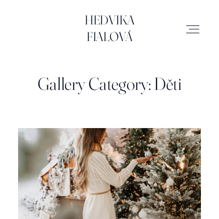
HEDVIKA FIALOVÁ
HEDVIKA
FIALOVÁ
SVATBY
Gallery Category: Děti
MIMINKA
RODINA
ATELIÉR
BRAND & BUSINESS