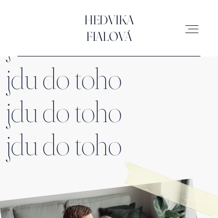
HEDVIKA FIALOVÁ
HEDVIKA
jdu do toho
FIALOVÁ
jdu do toho
SVATBY
jdu do toho
MIMINKA
RODINA
jdu do toho
ATELIÉR
BRAND & BUSINESS