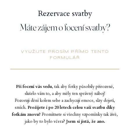
Rezervace svatby
Máte zájem o focení svatby?
VYUŽIJTE PROSÍM PŘÍMO TENTO
FORMULÁŘ
Při focení vás vedu
, tak aby fotky působily přirozeně,
slušelo vám to, a aby měly ten správný náboj!
Pozoruji dění kolem sebe a zachycuji emoce, slzy dojetí,
smích.
Prožijete i po 20 letech celou vaši svatbu díky
fotkám znovu?
Promítnete si všechny vzpomínky tak živě,
jako by to bylo včera?
Jsem si jistá, že ano.