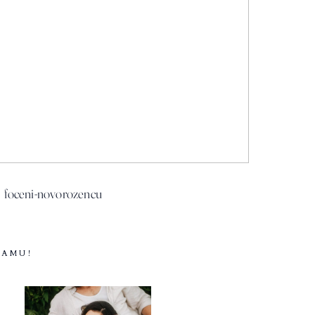
foceni-novorozencu
RAMU!