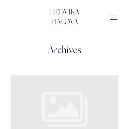
HEDVIKA FIALOVÁ
HEDVIKA
FIALOVÁ
SVATBY
Archives
MIMINKA
RODINA
ATELIÉR
BRAND & BUSINESS