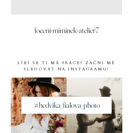
INFO
foceni-miminek-atelier7
LÍBÍ SE TI MÁ PRÁCE? ZAČNI MĚ
SLEDOVAT NA INSTAGRAMU!
@hedvika_fialova_photo