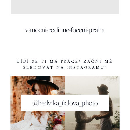
INFO
vanocni-rodinne-foceni-praha
LÍBÍ SE TI MÁ PRÁCE? ZAČNI MĚ
SLEDOVAT NA INSTAGRAMU!
@hedvika_fialova_photo