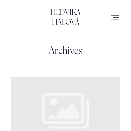
HEDVIKA FIALOVÁ
HEDVIKA
FIALOVÁ
SVATBY
Archives
MIMINKA
RODINA
ATELIÉR
BRAND & BUSINESS